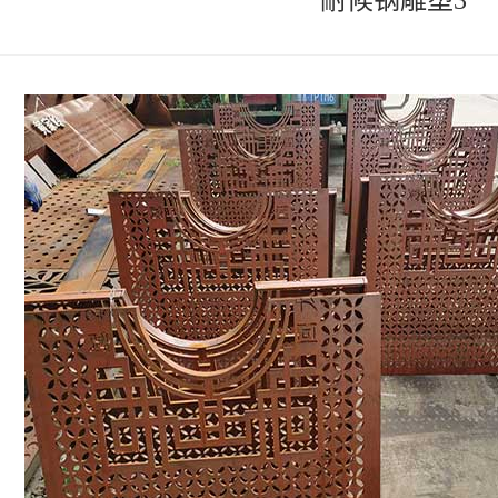
耐候钢雕塑3