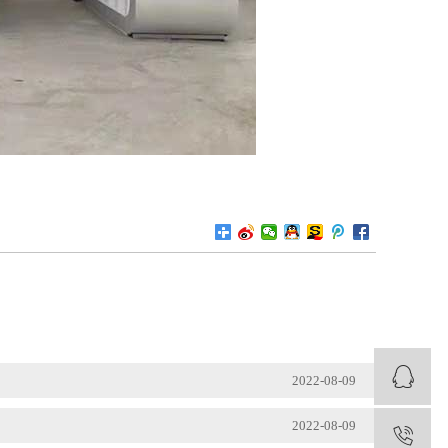
2022-08-09
2022-08-09
1