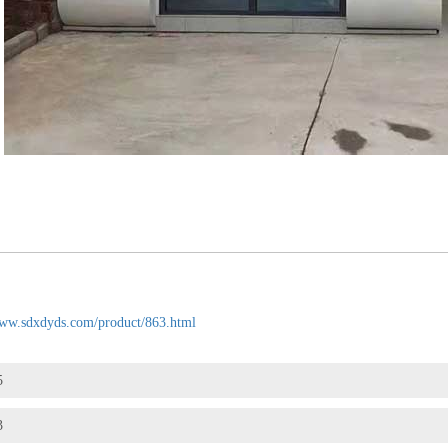
www.sdxdyds.com/product/863.html
5
3